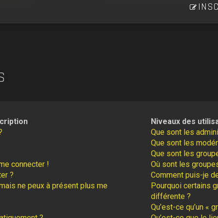
INSC
S
cription
Niveaux des utilis
?
Que sont les admini
Que sont les modér
Que sont les groupe
 me connecter !
Où sont les groupes
er ?
Comment puis-je dev
é mais ne peux à présent plus me
Pourquoi certains g
différente ?
Qu’est-ce qu’un « gr
atiquement ?
Qu’est-ce que le lie