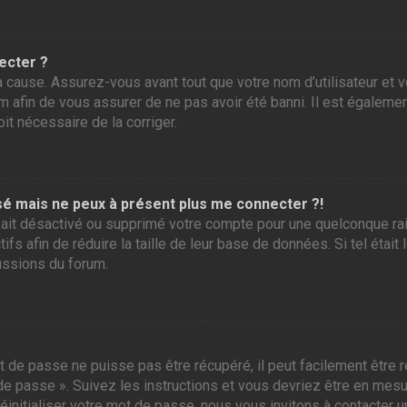
ecter ?
 cause. Assurez-vous avant tout que votre nom d’utilisateur et vo
 afin de vous assurer de ne pas avoir été banni. Il est également
it nécessaire de la corriger.
assé mais ne peux à présent plus me connecter ?!
ur ait désactivé ou supprimé votre compte pour une quelconque r
tifs afin de réduire la taille de leur base de données. Si tel éta
ussions du forum.
 de passe ne puisse pas être récupéré, il peut facilement être ré
 de passe ». Suivez les instructions et vous devriez être en me
initialiser votre mot de passe, nous vous invitons à contacter u