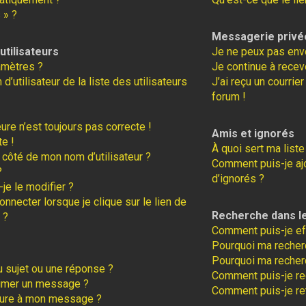
 » ?
Messagerie privé
tilisateurs
Je ne peux pas env
amètres ?
Je continue à recev
tilisateur de la liste des utilisateurs
J’ai reçu un courrie
forum !
eure n’est toujours pas correcte !
Amis et ignorés
te !
À quoi sert ma liste
 côté de mon nom d’utilisateur ?
Comment puis-je ajo
?
d’ignorés ?
je le modifier ?
necter lorsque je clique sur le lien de
Recherche dans l
 ?
Comment puis-je ef
Pourquoi ma recherc
Pourquoi ma recher
 sujet ou une réponse ?
Comment puis-je r
rimer un message ?
Comment puis-je re
ture à mon message ?