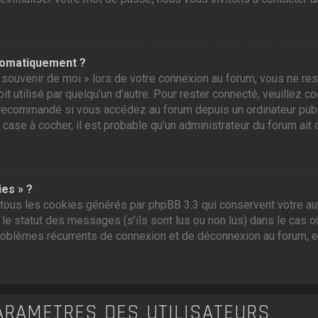
tomatiquement ?
souvenir de moi » lors de votre connexion au forum, vous ne res
t utilisé par quelqu’un d’autre. Pour rester connecté, veuillez c
recommandé si vous accédez au forum depuis un ordinateur public,
 case à cocher, il est probable qu’un administrateur du forum ait 
ies » ?
tous les cookies générés par phpBB 3.3 qui conservent votre aut
e statut des messages (s’ils sont lus ou non lus) dans le cas où
roblèmes récurrents de connexion et de déconnexion au forum, 
ARAMÈTRES DES UTILISATEURS