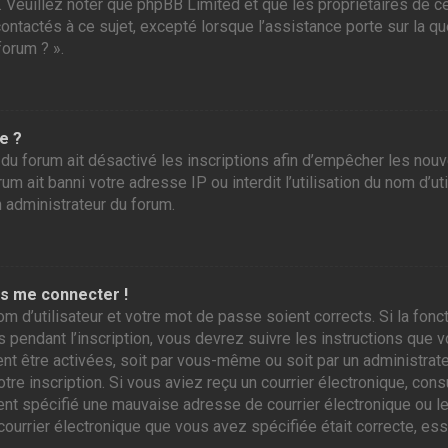
r. Veuillez noter que phpBB Limited et que les propriétaires de
contactés à ce sujet, excepté lorsque l’assistance porte sur la 
forum ? ».
e ?
 du forum ait désactivé les inscriptions afin d’empêcher les nou
m ait banni votre adresse IP ou interdit l’utilisation du nom d’ut
n administrateur du forum.
as me connecter !
om d’utilisateur et votre mot de passe soient corrects. Si la fo
 pendant l’inscription, vous devrez suivre les instructions que
ent être activées, soit par vous-même ou soit par un administrate
otre inscription. Si vous aviez reçu un courrier électronique, con
 spécifié une mauvaise adresse de courrier électronique ou le cou
courrier électronique que vous avez spécifiée était correcte, es