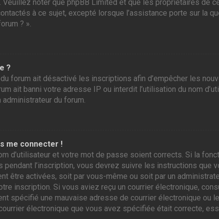
r. Veuillez noter que phpBB Limited et que les propriétaires de
contactés à ce sujet, excepté lorsque l’assistance porte sur la 
forum ? ».
e ?
 du forum ait désactivé les inscriptions afin d’empêcher les nou
m ait banni votre adresse IP ou interdit l’utilisation du nom d’ut
n administrateur du forum.
as me connecter !
om d’utilisateur et votre mot de passe soient corrects. Si la fo
 pendant l’inscription, vous devrez suivre les instructions que
ent être activées, soit par vous-même ou soit par un administrate
otre inscription. Si vous aviez reçu un courrier électronique, con
 spécifié une mauvaise adresse de courrier électronique ou le cou
courrier électronique que vous avez spécifiée était correcte, es