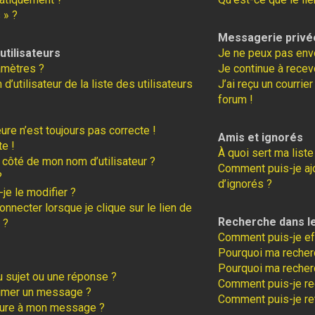
 » ?
Messagerie privé
tilisateurs
Je ne peux pas env
amètres ?
Je continue à recev
tilisateur de la liste des utilisateurs
J’ai reçu un courrie
forum !
eure n’est toujours pas correcte !
Amis et ignorés
te !
À quoi sert ma liste
 côté de mon nom d’utilisateur ?
Comment puis-je ajo
?
d’ignorés ?
je le modifier ?
necter lorsque je clique sur le lien de
Recherche dans l
 ?
Comment puis-je ef
Pourquoi ma recherc
Pourquoi ma recher
 sujet ou une réponse ?
Comment puis-je r
rimer un message ?
Comment puis-je re
ture à mon message ?