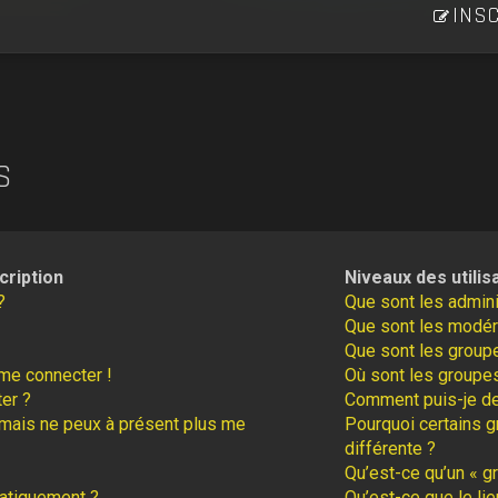
INSC
S
cription
Niveaux des utilis
?
Que sont les admini
Que sont les modér
Que sont les groupe
 me connecter !
Où sont les groupes
er ?
Comment puis-je dev
é mais ne peux à présent plus me
Pourquoi certains g
différente ?
Qu’est-ce qu’un « gr
atiquement ?
Qu’est-ce que le lie