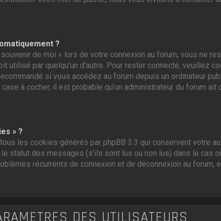
tomatiquement ?
souvenir de moi » lors de votre connexion au forum, vous ne res
t utilisé par quelqu’un d’autre. Pour rester connecté, veuillez c
recommandé si vous accédez au forum depuis un ordinateur public,
 case à cocher, il est probable qu’un administrateur du forum ait 
ies » ?
tous les cookies générés par phpBB 3.3 qui conservent votre aut
e statut des messages (s’ils sont lus ou non lus) dans le cas où
roblèmes récurrents de connexion et de déconnexion au forum, 
ARAMÈTRES DES UTILISATEURS