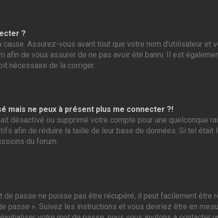
ecter ?
 cause. Assurez-vous avant tout que votre nom d’utilisateur et vo
 afin de vous assurer de ne pas avoir été banni. Il est également
it nécessaire de la corriger.
assé mais ne peux à présent plus me connecter ?!
ur ait désactivé ou supprimé votre compte pour une quelconque r
tifs afin de réduire la taille de leur base de données. Si tel éta
ussions du forum.
 de passe ne puisse pas être récupéré, il peut facilement être ré
 de passe ». Suivez les instructions et vous devriez être en me
initialiser votre mot de passe, nous vous invitons à contacter u