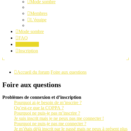
Mode sombre
Membres
L’équipe
Mode sombre
FAQ
Connexion
Inscription
Accueil du forum
Foire aux questions
Foire aux questions
Problèmes de connexion et d’inscription
Pourquoi ai-je besoin de m’inscrire ?
Qu’est-ce que la COPPA ?
Pourquoi ne puis-je pas m’inscrire ?
Je suis inscrit mais je ne peux pas me connecter !
Pourquoi ne puis-je pas me connecter ?
Je m’étais déjà inscrit par le passé mais ne peux à présent plus