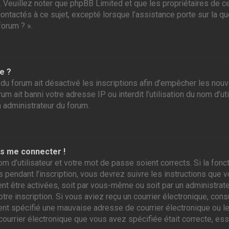
r. Veuillez noter que phpBB Limited et que les propriétaires de
contactés à ce sujet, excepté lorsque l’assistance porte sur la 
forum ? ».
e ?
 du forum ait désactivé les inscriptions afin d’empêcher les nou
m ait banni votre adresse IP ou interdit l’utilisation du nom d’ut
n administrateur du forum.
as me connecter !
om d’utilisateur et votre mot de passe soient corrects. Si la fo
 pendant l’inscription, vous devrez suivre les instructions que
ent être activées, soit par vous-même ou soit par un administrate
otre inscription. Si vous aviez reçu un courrier électronique, con
 spécifié une mauvaise adresse de courrier électronique ou le cou
courrier électronique que vous avez spécifiée était correcte, es