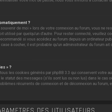
initialiser votre mot de passe, nous vous invitons à contacter u
tomatiquement ?
souvenir de moi » lors de votre connexion au forum, vous ne res
t utilisé par quelqu’un d’autre. Pour rester connecté, veuillez c
recommandé si vous accédez au forum depuis un ordinateur public,
 case à cocher, il est probable qu’un administrateur du forum ait 
ies » ?
tous les cookies générés par phpBB 3.3 qui conservent votre aut
e statut des messages (s’ils sont lus ou non lus) dans le cas où
roblèmes récurrents de connexion et de déconnexion au forum, 
ARAMÈTRES DES UTILISATEURS