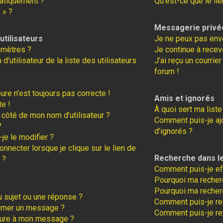
atiquement ?
Qu’est-ce que le lie
 » ?
Messagerie privé
tilisateurs
Je ne peux pas env
amètres ?
Je continue à recev
tilisateur de la liste des utilisateurs
J’ai reçu un courrie
forum !
eure n’est toujours pas correcte !
Amis et ignorés
te !
À quoi sert ma liste
 côté de mon nom d’utilisateur ?
Comment puis-je ajo
?
d’ignorés ?
je le modifier ?
necter lorsque je clique sur le lien de
Recherche dans l
 ?
Comment puis-je ef
Pourquoi ma recherc
Pourquoi ma recher
 sujet ou une réponse ?
Comment puis-je r
rimer un message ?
Comment puis-je re
ture à mon message ?