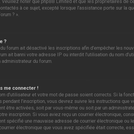
r. Veuillez noter que phpBB Limited et que les propriétaires de
contactés à ce sujet, excepté lorsque l’assistance porte sur la 
forum ? ».
e ?
 du forum ait désactivé les inscriptions afin d’empêcher les nou
m ait banni votre adresse IP ou interdit l’utilisation du nom d’ut
n administrateur du forum.
as me connecter !
om d’utilisateur et votre mot de passe soient corrects. Si la fo
 pendant l’inscription, vous devrez suivre les instructions que
ent être activées, soit par vous-même ou soit par un administrate
otre inscription. Si vous aviez reçu un courrier électronique, con
 spécifié une mauvaise adresse de courrier électronique ou le cou
courrier électronique que vous avez spécifiée était correcte, es