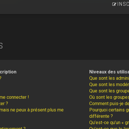
INSC
S
cription
Niveaux des utilis
?
Que sont les admini
Que sont les modér
Que sont les groupe
 me connecter !
Où sont les groupes
er ?
Comment puis-je dev
é mais ne peux à présent plus me
Pourquoi certains g
différente ?
Qu’est-ce qu’un « gr
atiquement ?
Qu’est-ce que le lie