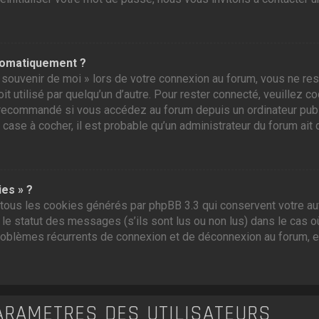
tomatiquement ?
souvenir de moi » lors de votre connexion au forum, vous ne res
t utilisé par quelqu’un d’autre. Pour rester connecté, veuillez c
recommandé si vous accédez au forum depuis un ordinateur public,
 case à cocher, il est probable qu’un administrateur du forum ait 
ies » ?
tous les cookies générés par phpBB 3.3 qui conservent votre aut
e statut des messages (s’ils sont lus ou non lus) dans le cas où
roblèmes récurrents de connexion et de déconnexion au forum, 
ARAMÈTRES DES UTILISATEURS