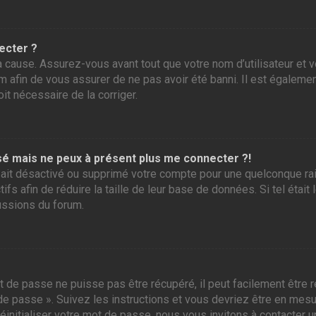
ecter ?
 cause. Assurez-vous avant tout que votre nom d’utilisateur et vo
 afin de vous assurer de ne pas avoir été banni. Il est également
it nécessaire de la corriger.
assé mais ne peux à présent plus me connecter ?!
ur ait désactivé ou supprimé votre compte pour une quelconque r
tifs afin de réduire la taille de leur base de données. Si tel éta
ussions du forum.
 de passe ne puisse pas être récupéré, il peut facilement être ré
 de passe ». Suivez les instructions et vous devriez être en me
initialiser votre mot de passe, nous vous invitons à contacter u