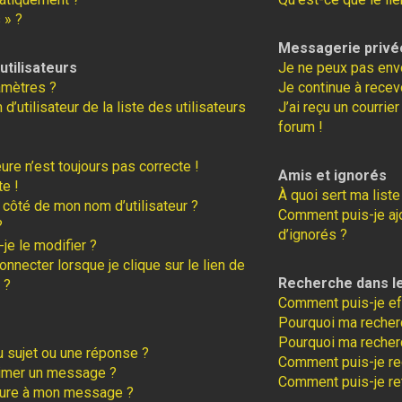
 » ?
Messagerie privé
tilisateurs
Je ne peux pas env
amètres ?
Je continue à recev
tilisateur de la liste des utilisateurs
J’ai reçu un courrie
forum !
eure n’est toujours pas correcte !
Amis et ignorés
te !
À quoi sert ma liste
 côté de mon nom d’utilisateur ?
Comment puis-je ajo
?
d’ignorés ?
je le modifier ?
necter lorsque je clique sur le lien de
Recherche dans l
 ?
Comment puis-je ef
Pourquoi ma recherc
Pourquoi ma recher
 sujet ou une réponse ?
Comment puis-je r
rimer un message ?
Comment puis-je re
ture à mon message ?