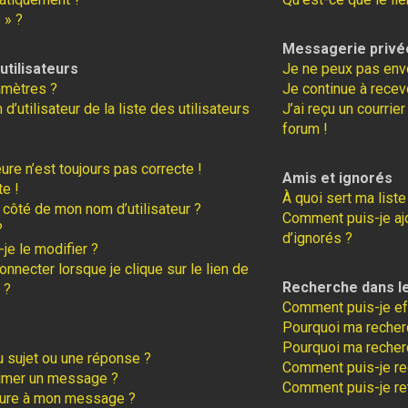
 » ?
Messagerie privé
tilisateurs
Je ne peux pas env
amètres ?
Je continue à recev
tilisateur de la liste des utilisateurs
J’ai reçu un courrie
forum !
eure n’est toujours pas correcte !
Amis et ignorés
te !
À quoi sert ma liste
 côté de mon nom d’utilisateur ?
Comment puis-je ajo
?
d’ignorés ?
je le modifier ?
necter lorsque je clique sur le lien de
Recherche dans l
 ?
Comment puis-je ef
Pourquoi ma recherc
Pourquoi ma recher
 sujet ou une réponse ?
Comment puis-je r
rimer un message ?
Comment puis-je re
ture à mon message ?