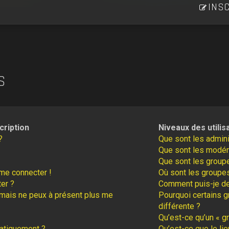
INSC
S
cription
Niveaux des utilis
?
Que sont les admini
Que sont les modér
Que sont les groupe
 me connecter !
Où sont les groupes
er ?
Comment puis-je dev
é mais ne peux à présent plus me
Pourquoi certains g
différente ?
Qu’est-ce qu’un « gr
atiquement ?
Qu’est-ce que le lie