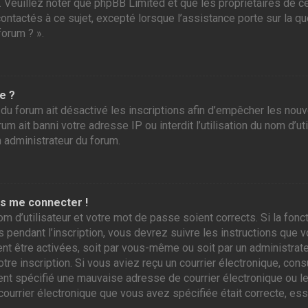
r. Veuillez noter que phpBB Limited et que les propriétaires de
contactés à ce sujet, excepté lorsque l’assistance porte sur la 
forum ? ».
e ?
 du forum ait désactivé les inscriptions afin d’empêcher les nou
m ait banni votre adresse IP ou interdit l’utilisation du nom d’ut
n administrateur du forum.
as me connecter !
om d’utilisateur et votre mot de passe soient corrects. Si la fo
 pendant l’inscription, vous devrez suivre les instructions que
ent être activées, soit par vous-même ou soit par un administrate
otre inscription. Si vous aviez reçu un courrier électronique, con
 spécifié une mauvaise adresse de courrier électronique ou le cou
courrier électronique que vous avez spécifiée était correcte, es