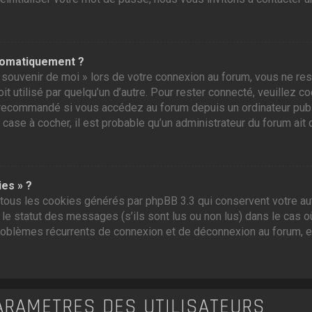
tomatiquement ?
souvenir de moi » lors de votre connexion au forum, vous ne res
t utilisé par quelqu’un d’autre. Pour rester connecté, veuillez c
recommandé si vous accédez au forum depuis un ordinateur public,
 case à cocher, il est probable qu’un administrateur du forum ait 
ies » ?
tous les cookies générés par phpBB 3.3 qui conservent votre aut
e statut des messages (s’ils sont lus ou non lus) dans le cas où
roblèmes récurrents de connexion et de déconnexion au forum, 
ARAMÈTRES DES UTILISATEURS