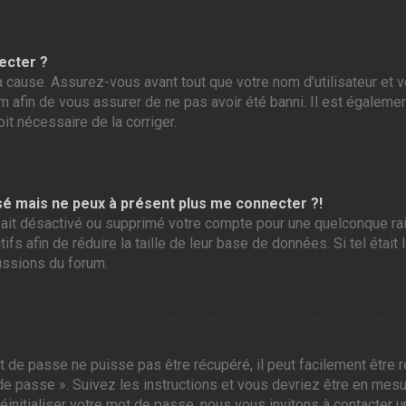
ecter ?
 cause. Assurez-vous avant tout que votre nom d’utilisateur et vo
 afin de vous assurer de ne pas avoir été banni. Il est également
it nécessaire de la corriger.
assé mais ne peux à présent plus me connecter ?!
ur ait désactivé ou supprimé votre compte pour une quelconque r
tifs afin de réduire la taille de leur base de données. Si tel éta
ussions du forum.
 de passe ne puisse pas être récupéré, il peut facilement être ré
 de passe ». Suivez les instructions et vous devriez être en me
initialiser votre mot de passe, nous vous invitons à contacter u