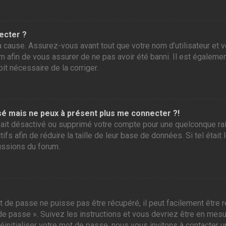
ecter ?
 cause. Assurez-vous avant tout que votre nom d’utilisateur et vo
 afin de vous assurer de ne pas avoir été banni. Il est également
it nécessaire de la corriger.
assé mais ne peux à présent plus me connecter ?!
ur ait désactivé ou supprimé votre compte pour une quelconque r
tifs afin de réduire la taille de leur base de données. Si tel éta
ussions du forum.
 de passe ne puisse pas être récupéré, il peut facilement être ré
 de passe ». Suivez les instructions et vous devriez être en me
initialiser votre mot de passe, nous vous invitons à contacter u