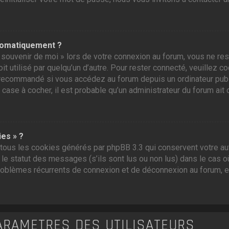
tomatiquement ?
souvenir de moi » lors de votre connexion au forum, vous ne res
t utilisé par quelqu’un d’autre. Pour rester connecté, veuillez c
recommandé si vous accédez au forum depuis un ordinateur public,
 case à cocher, il est probable qu’un administrateur du forum ait 
ies » ?
tous les cookies générés par phpBB 3.3 qui conservent votre aut
e statut des messages (s’ils sont lus ou non lus) dans le cas où
roblèmes récurrents de connexion et de déconnexion au forum, 
ARAMÈTRES DES UTILISATEURS