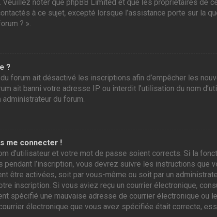
r. Veuillez noter que phpBB Limited et que les propriétaires de
contactés à ce sujet, excepté lorsque l’assistance porte sur la 
forum ? ».
e ?
 du forum ait désactivé les inscriptions afin d’empêcher les nou
m ait banni votre adresse IP ou interdit l’utilisation du nom d’ut
n administrateur du forum.
as me connecter !
om d’utilisateur et votre mot de passe soient corrects. Si la fo
 pendant l’inscription, vous devrez suivre les instructions que
ent être activées, soit par vous-même ou soit par un administrate
otre inscription. Si vous aviez reçu un courrier électronique, con
 spécifié une mauvaise adresse de courrier électronique ou le cou
courrier électronique que vous avez spécifiée était correcte, es