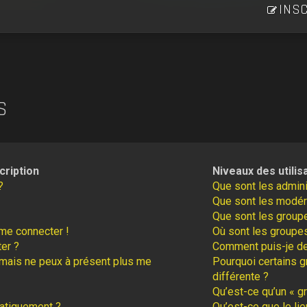
INSC
S
cription
Niveaux des utilis
?
Que sont les admini
Que sont les modér
Que sont les groupe
 me connecter !
Où sont les groupes
er ?
Comment puis-je dev
é mais ne peux à présent plus me
Pourquoi certains g
différente ?
Qu’est-ce qu’un « gr
atiquement ?
Qu’est-ce que le lie