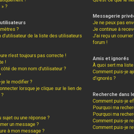
 » ?
Messagerie privé
tilisateurs
Je ne peux pas env
amètres ?
Je continue à recev
tilisateur de la liste des utilisateurs
J’ai reçu un courrie
forum !
eure n’est toujours pas correcte !
Amis et ignorés
te !
À quoi sert ma liste
 côté de mon nom d’utilisateur ?
Comment puis-je ajo
?
d’ignorés ?
je le modifier ?
necter lorsque je clique sur le lien de
Recherche dans l
 ?
Comment puis-je ef
Pourquoi ma recherc
Pourquoi ma recher
 sujet ou une réponse ?
Comment puis-je r
rimer un message ?
Comment puis-je re
ture à mon message ?