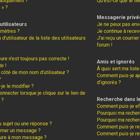
atiquement ?
Qu’est-ce que le lie
 » ?
Messagerie privé
tilisateurs
Je ne peux pas env
amètres ?
Je continue à recev
tilisateur de la liste des utilisateurs
J’ai reçu un courrie
forum !
eure n’est toujours pas correcte !
Amis et ignorés
te !
À quoi sert ma liste
 côté de mon nom d’utilisateur ?
Comment puis-je ajo
?
d’ignorés ?
je le modifier ?
necter lorsque je clique sur le lien de
Recherche dans l
 ?
Comment puis-je ef
Pourquoi ma recherc
Pourquoi ma recher
 sujet ou une réponse ?
Comment puis-je r
rimer un message ?
Comment puis-je re
ture à mon message ?