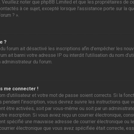
r. Veuillez noter que phpBB Limited et que les propriétaires de
contactés à ce sujet, excepté lorsque l’assistance porte sur la 
forum ? ».
e ?
 du forum ait désactivé les inscriptions afin d’empêcher les nou
m ait banni votre adresse IP ou interdit l’utilisation du nom d’ut
n administrateur du forum.
as me connecter !
om d’utilisateur et votre mot de passe soient corrects. Si la fo
 pendant l’inscription, vous devrez suivre les instructions que
ent être activées, soit par vous-même ou soit par un administrate
otre inscription. Si vous aviez reçu un courrier électronique, con
 spécifié une mauvaise adresse de courrier électronique ou le cou
courrier électronique que vous avez spécifiée était correcte, es