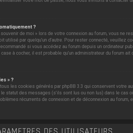
initialiser votre mot de passe, nous vous invitons à contacter u
tomatiquement ?
souvenir de moi » lors de votre connexion au forum, vous ne res
t utilisé par quelqu’un d’autre. Pour rester connecté, veuillez c
recommandé si vous accédez au forum depuis un ordinateur public,
 case à cocher, il est probable qu’un administrateur du forum ait 
ies » ?
tous les cookies générés par phpBB 3.3 qui conservent votre aut
e statut des messages (s’ils sont lus ou non lus) dans le cas où
roblèmes récurrents de connexion et de déconnexion au forum, 
ARAMÈTRES DES UTILISATEURS