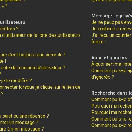
 » ?
Messagerie privé
tilisateurs
Je ne peux pas env
amètres ?
Je continue à recev
tilisateur de la liste des utilisateurs
J’ai reçu un courrie
forum !
eure n’est toujours pas correcte !
Amis et ignorés
te !
À quoi sert ma liste
 côté de mon nom d’utilisateur ?
Comment puis-je ajo
?
d’ignorés ?
je le modifier ?
necter lorsque je clique sur le lien de
Recherche dans l
 ?
Comment puis-je ef
Pourquoi ma recherc
Pourquoi ma recher
 sujet ou une réponse ?
Comment puis-je r
rimer un message ?
Comment puis-je re
ture à mon message ?