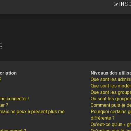
INSC
S
cription
Niveaux des utilis
?
Que sont les admini
Que sont les modér
Que sont les groupe
 me connecter !
Où sont les groupes
er ?
Comment puis-je dev
é mais ne peux à présent plus me
Pourquoi certains g
différente ?
Qu’est-ce qu’un « gr
atiquement ?
Qu’est-ce que le lie