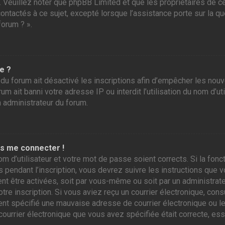
r. Veuillez noter que phpBB Limited et que les propriétaires de
contactés à ce sujet, excepté lorsque l’assistance porte sur la 
forum ? ».
e ?
 du forum ait désactivé les inscriptions afin d’empêcher les nou
m ait banni votre adresse IP ou interdit l’utilisation du nom d’ut
n administrateur du forum.
as me connecter !
om d’utilisateur et votre mot de passe soient corrects. Si la fo
 pendant l’inscription, vous devrez suivre les instructions que
ent être activées, soit par vous-même ou soit par un administrate
otre inscription. Si vous aviez reçu un courrier électronique, con
 spécifié une mauvaise adresse de courrier électronique ou le cou
courrier électronique que vous avez spécifiée était correcte, es