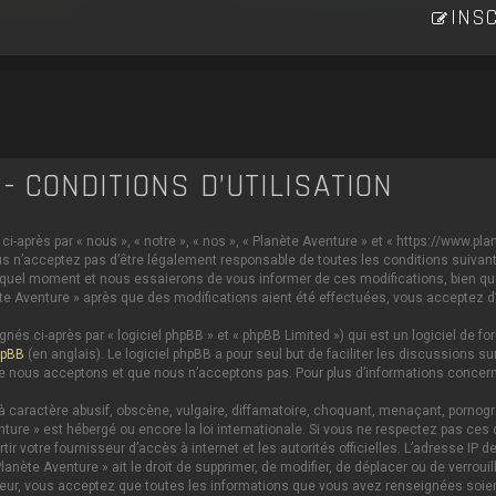
INSC
- CONDITIONS D’UTILISATION
i-après par « nous », « notre », « nos », « Planète Aventure » et « https://www.p
s n’acceptez pas d’être légalement responsable de toutes les conditions suivante
 quel moment et nous essaierons de vous informer de ces modifications, bien qu
anète Aventure » après que des modifications aient été effectuées, vous acceptez 
és ci-après par « logiciel phpBB » et « phpBB Limited ») qui est un logiciel de 
hpBB
(en anglais). Le logiciel phpBB a pour seul but de faciliter les discussions
e nous acceptons et que nous n’acceptons pas. Pour plus d’informations concern
caractère abusif, obscène, vulgaire, diffamatoire, choquant, menaçant, pornograph
nture » est hébergé ou encore la loi internationale. Si vous ne respectez pas c
ertir votre fournisseur d’accès à internet et les autorités officielles. L’adresse 
lanète Aventure » ait le droit de supprimer, de modifier, de déplacer ou de verrou
ateur, vous acceptez que toutes les informations que vous avez renseignées soi