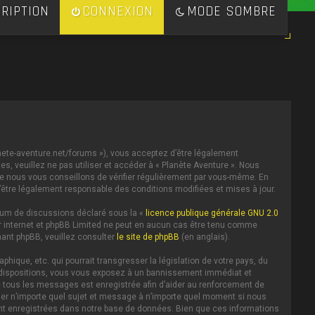
RIPTION
CONNEXION
MODE SOMBRE
lanete-aventure.net/forums »), vous acceptez d’être légalement
s, veuillez ne pas utiliser et accéder à « Planète Aventure ». Nous
e nous vous conseillons de vérifier régulièrement par vous-même. En
d’être légalement responsable des conditions modifiées et mises à jour.
forum de discussions déclaré sous la «
licence publique générale GNU 2.0
 sur internet et phpBB Limited ne peut en aucun cas être tenu comme
ant phpBB, veuillez consulter
le site de phpBB
(en anglais).
ique, etc. qui pourrait transgresser la législation de votre pays, du
es dispositions, vous vous exposez à un bannissement immédiat et
IP de tous les messages est enregistrée afin d’aider au renforcement de
iller n’importe quel sujet et message à n’importe quel moment si nous
ent enregistrées dans notre base de données. Bien que ces informations