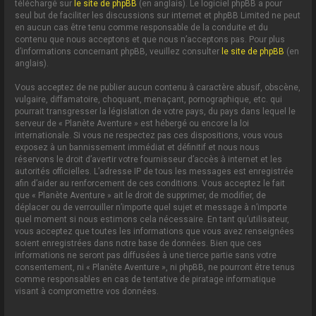
téléchargé sur
le site de phpBB
(en anglais). Le logiciel phpBB a pour
seul but de faciliter les discussions sur internet et phpBB Limited ne peut
en aucun cas être tenu comme responsable de la conduite et du
contenu que nous acceptons et que nous n’acceptons pas. Pour plus
d’informations concernant phpBB, veuillez consulter
le site de phpBB
(en
anglais).
Vous acceptez de ne publier aucun contenu à caractère abusif, obscène,
vulgaire, diffamatoire, choquant, menaçant, pornographique, etc. qui
pourrait transgresser la législation de votre pays, du pays dans lequel le
serveur de « Planète Aventure » est hébergé ou encore la loi
internationale. Si vous ne respectez pas ces dispositions, vous vous
exposez à un bannissement immédiat et définitif et nous nous
réservons le droit d’avertir votre fournisseur d’accès à internet et les
autorités officielles. L’adresse IP de tous les messages est enregistrée
afin d’aider au renforcement de ces conditions. Vous acceptez le fait
que « Planète Aventure » ait le droit de supprimer, de modifier, de
déplacer ou de verrouiller n’importe quel sujet et message à n’importe
quel moment si nous estimons cela nécessaire. En tant qu’utilisateur,
vous acceptez que toutes les informations que vous avez renseignées
soient enregistrées dans notre base de données. Bien que ces
informations ne seront pas diffusées à une tierce partie sans votre
consentement, ni « Planète Aventure », ni phpBB, ne pourront être tenus
comme responsables en cas de tentative de piratage informatique
visant à compromettre vos données.