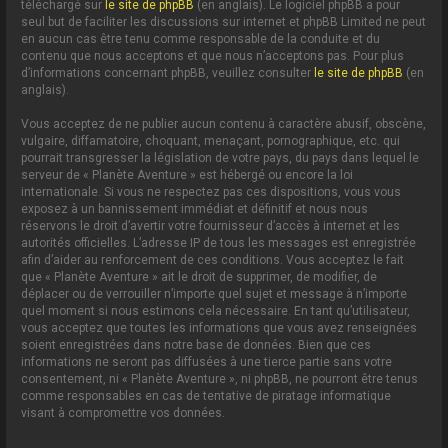
téléchargé sur
le site de phpBB
(en anglais). Le logiciel phpBB a pour
seul but de faciliter les discussions sur internet et phpBB Limited ne peut
en aucun cas être tenu comme responsable de la conduite et du
contenu que nous acceptons et que nous n’acceptons pas. Pour plus
d’informations concernant phpBB, veuillez consulter
le site de phpBB
(en
anglais).
Vous acceptez de ne publier aucun contenu à caractère abusif, obscène,
vulgaire, diffamatoire, choquant, menaçant, pornographique, etc. qui
pourrait transgresser la législation de votre pays, du pays dans lequel le
serveur de « Planète Aventure » est hébergé ou encore la loi
internationale. Si vous ne respectez pas ces dispositions, vous vous
exposez à un bannissement immédiat et définitif et nous nous
réservons le droit d’avertir votre fournisseur d’accès à internet et les
autorités officielles. L’adresse IP de tous les messages est enregistrée
afin d’aider au renforcement de ces conditions. Vous acceptez le fait
que « Planète Aventure » ait le droit de supprimer, de modifier, de
déplacer ou de verrouiller n’importe quel sujet et message à n’importe
quel moment si nous estimons cela nécessaire. En tant qu’utilisateur,
vous acceptez que toutes les informations que vous avez renseignées
soient enregistrées dans notre base de données. Bien que ces
informations ne seront pas diffusées à une tierce partie sans votre
consentement, ni « Planète Aventure », ni phpBB, ne pourront être tenus
comme responsables en cas de tentative de piratage informatique
visant à compromettre vos données.