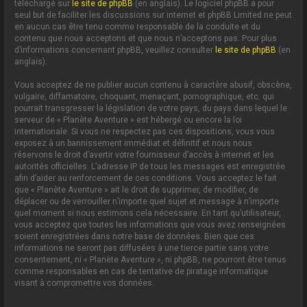
téléchargé sur
le site de phpBB
(en anglais). Le logiciel phpBB a pour
seul but de faciliter les discussions sur internet et phpBB Limited ne peut
en aucun cas être tenu comme responsable de la conduite et du
contenu que nous acceptons et que nous n’acceptons pas. Pour plus
d’informations concernant phpBB, veuillez consulter
le site de phpBB
(en
anglais).
Vous acceptez de ne publier aucun contenu à caractère abusif, obscène,
vulgaire, diffamatoire, choquant, menaçant, pornographique, etc. qui
pourrait transgresser la législation de votre pays, du pays dans lequel le
serveur de « Planète Aventure » est hébergé ou encore la loi
internationale. Si vous ne respectez pas ces dispositions, vous vous
exposez à un bannissement immédiat et définitif et nous nous
réservons le droit d’avertir votre fournisseur d’accès à internet et les
autorités officielles. L’adresse IP de tous les messages est enregistrée
afin d’aider au renforcement de ces conditions. Vous acceptez le fait
que « Planète Aventure » ait le droit de supprimer, de modifier, de
déplacer ou de verrouiller n’importe quel sujet et message à n’importe
quel moment si nous estimons cela nécessaire. En tant qu’utilisateur,
vous acceptez que toutes les informations que vous avez renseignées
soient enregistrées dans notre base de données. Bien que ces
informations ne seront pas diffusées à une tierce partie sans votre
consentement, ni « Planète Aventure », ni phpBB, ne pourront être tenus
comme responsables en cas de tentative de piratage informatique
visant à compromettre vos données.