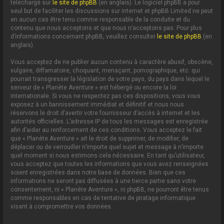
téléchargé sur
le site de phpBB
(en anglais). Le logiciel phpBB a pour
seul but de faciliter les discussions sur internet et phpBB Limited ne peut
en aucun cas être tenu comme responsable de la conduite et du
contenu que nous acceptons et que nous n’acceptons pas. Pour plus
d’informations concernant phpBB, veuillez consulter
le site de phpBB
(en
anglais).
Vous acceptez de ne publier aucun contenu à caractère abusif, obscène,
vulgaire, diffamatoire, choquant, menaçant, pornographique, etc. qui
pourrait transgresser la législation de votre pays, du pays dans lequel le
serveur de « Planète Aventure » est hébergé ou encore la loi
internationale. Si vous ne respectez pas ces dispositions, vous vous
exposez à un bannissement immédiat et définitif et nous nous
réservons le droit d’avertir votre fournisseur d’accès à internet et les
autorités officielles. L’adresse IP de tous les messages est enregistrée
afin d’aider au renforcement de ces conditions. Vous acceptez le fait
que « Planète Aventure » ait le droit de supprimer, de modifier, de
déplacer ou de verrouiller n’importe quel sujet et message à n’importe
quel moment si nous estimons cela nécessaire. En tant qu’utilisateur,
vous acceptez que toutes les informations que vous avez renseignées
soient enregistrées dans notre base de données. Bien que ces
informations ne seront pas diffusées à une tierce partie sans votre
consentement, ni « Planète Aventure », ni phpBB, ne pourront être tenus
comme responsables en cas de tentative de piratage informatique
visant à compromettre vos données.