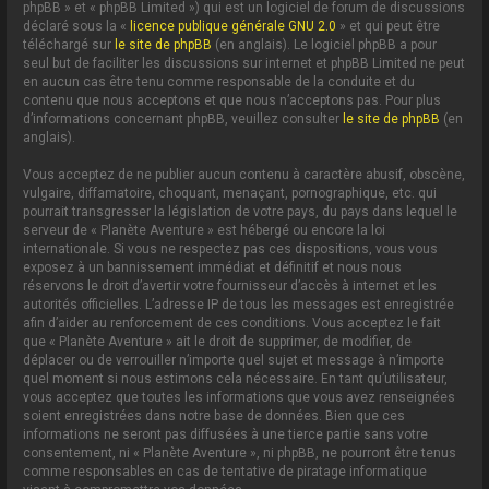
phpBB » et « phpBB Limited ») qui est un logiciel de forum de discussions
déclaré sous la «
licence publique générale GNU 2.0
» et qui peut être
téléchargé sur
le site de phpBB
(en anglais). Le logiciel phpBB a pour
seul but de faciliter les discussions sur internet et phpBB Limited ne peut
en aucun cas être tenu comme responsable de la conduite et du
contenu que nous acceptons et que nous n’acceptons pas. Pour plus
d’informations concernant phpBB, veuillez consulter
le site de phpBB
(en
anglais).
Vous acceptez de ne publier aucun contenu à caractère abusif, obscène,
vulgaire, diffamatoire, choquant, menaçant, pornographique, etc. qui
pourrait transgresser la législation de votre pays, du pays dans lequel le
serveur de « Planète Aventure » est hébergé ou encore la loi
internationale. Si vous ne respectez pas ces dispositions, vous vous
exposez à un bannissement immédiat et définitif et nous nous
réservons le droit d’avertir votre fournisseur d’accès à internet et les
autorités officielles. L’adresse IP de tous les messages est enregistrée
afin d’aider au renforcement de ces conditions. Vous acceptez le fait
que « Planète Aventure » ait le droit de supprimer, de modifier, de
déplacer ou de verrouiller n’importe quel sujet et message à n’importe
quel moment si nous estimons cela nécessaire. En tant qu’utilisateur,
vous acceptez que toutes les informations que vous avez renseignées
soient enregistrées dans notre base de données. Bien que ces
informations ne seront pas diffusées à une tierce partie sans votre
consentement, ni « Planète Aventure », ni phpBB, ne pourront être tenus
comme responsables en cas de tentative de piratage informatique