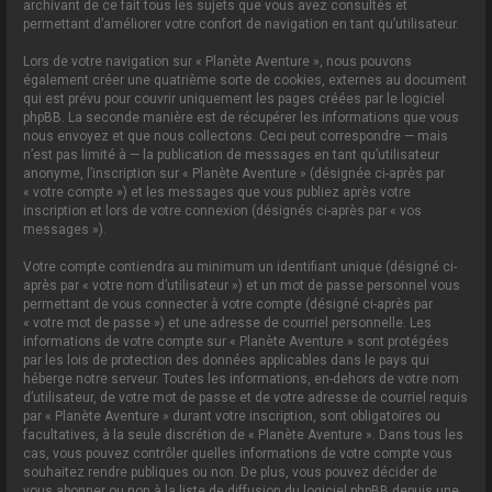
archivant de ce fait tous les sujets que vous avez consultés et
permettant d’améliorer votre confort de navigation en tant qu’utilisateur.
Lors de votre navigation sur « Planète Aventure », nous pouvons
également créer une quatrième sorte de cookies, externes au document
qui est prévu pour couvrir uniquement les pages créées par le logiciel
phpBB. La seconde manière est de récupérer les informations que vous
nous envoyez et que nous collectons. Ceci peut correspondre — mais
n’est pas limité à — la publication de messages en tant qu’utilisateur
anonyme, l’inscription sur « Planète Aventure » (désignée ci-après par
« votre compte ») et les messages que vous publiez après votre
inscription et lors de votre connexion (désignés ci-après par « vos
messages »).
Votre compte contiendra au minimum un identifiant unique (désigné ci-
après par « votre nom d’utilisateur ») et un mot de passe personnel vous
permettant de vous connecter à votre compte (désigné ci-après par
« votre mot de passe ») et une adresse de courriel personnelle. Les
informations de votre compte sur « Planète Aventure » sont protégées
par les lois de protection des données applicables dans le pays qui
héberge notre serveur. Toutes les informations, en-dehors de votre nom
d’utilisateur, de votre mot de passe et de votre adresse de courriel requis
par « Planète Aventure » durant votre inscription, sont obligatoires ou
facultatives, à la seule discrétion de « Planète Aventure ». Dans tous les
cas, vous pouvez contrôler quelles informations de votre compte vous
souhaitez rendre publiques ou non. De plus, vous pouvez décider de
vous abonner ou non à la liste de diffusion du logiciel phpBB depuis une