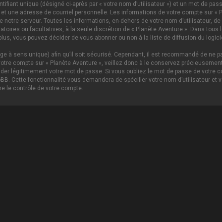
ifiant unique (désigné ci-après par « votre nom d’utilisateur ») et un mot de p
 et une adresse de courriel personnelle. Les informations de votre compte sur « P
notre serveur. Toutes les informations, en-dehors de votre nom d’utilisateur, de 
igatoires ou facultatives, à la seule discrétion de « Planète Aventure ». Dans tou
lus, vous pouvez décider de vous abonner ou non à la liste de diffusion du logici
age à sens unique) afin qu’il soit sécurisé. Cependant, il est recommandé de ne pa
tre compte sur « Planète Aventure », veillez donc à le conservez précieusement.
nder légitimement votre mot de passe. Si vous oubliez le mot de passe de votre c
hpBB. Cette fonctionnalité vous demandera de spécifier votre nom d’utilisateur et 
e le contrôle de votre compte.