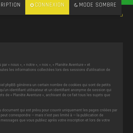
RIPTION
CONNEXION
MODE SOMBRE
par « nous », « notre », « nos », « Planète Aventure » et
toutes les informations collectées lors des sessions d’utilisation de
ciel phpBB génèrera un certain nombre de cookies qui sont de petits
u’un identifiant utilisateur et un identifiant anonyme de session qui
s de « Planète Aventure », archivant de ce fait tous les sujets que
au document qui est prévu pour couvrir uniquement les pages créées par
eut correspondre — mais n’est pas limité à — la publication de
s messages que vous publiez après votre inscription et lors de votre