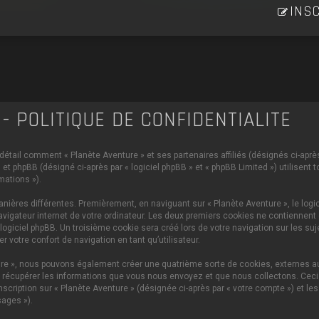
INSC
- POLITIQUE DE CONFIDENTIALITÉ
 détail comment « Planète Aventure » et ses partenaires affiliés (désignés ci-après 
et phpBB (désigné ci-après par « logiciel phpBB » et « phpBB Limited ») utilisent 
mations »).
ières différentes. Premièrement, en naviguant sur « Planète Aventure », le logi
vigateur internet de votre ordinateur. Les deux premiers cookies ne contiennent q
iciel phpBB. Un troisième cookie sera créé lors de votre navigation sur les sujet
 votre confort de navigation en tant qu’utilisateur.
ture », nous pouvons également créer une quatrième sorte de cookies, externes 
 récupérer les informations que vous nous envoyez et que nous collectons. Ceci p
scription sur « Planète Aventure » (désignée ci-après par « votre compte ») et le
ages »).