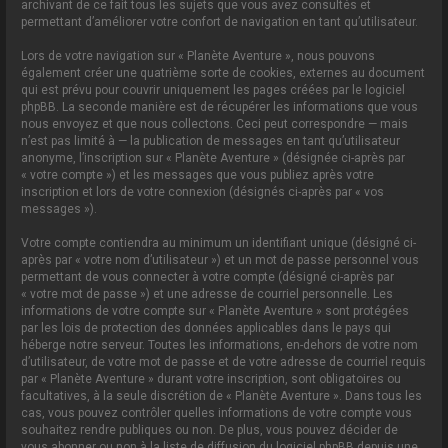
archivant de ce fait tous les sujets que vous avez consultés et
permettant d’améliorer votre confort de navigation en tant qu’utilisateur.
Lors de votre navigation sur « Planète Aventure », nous pouvons
également créer une quatrième sorte de cookies, externes au document
qui est prévu pour couvrir uniquement les pages créées par le logiciel
phpBB. La seconde manière est de récupérer les informations que vous
nous envoyez et que nous collectons. Ceci peut correspondre — mais
n’est pas limité à — la publication de messages en tant qu’utilisateur
anonyme, l’inscription sur « Planète Aventure » (désignée ci-après par
« votre compte ») et les messages que vous publiez après votre
inscription et lors de votre connexion (désignés ci-après par « vos
messages »).
Votre compte contiendra au minimum un identifiant unique (désigné ci-
après par « votre nom d’utilisateur ») et un mot de passe personnel vous
permettant de vous connecter à votre compte (désigné ci-après par
« votre mot de passe ») et une adresse de courriel personnelle. Les
informations de votre compte sur « Planète Aventure » sont protégées
par les lois de protection des données applicables dans le pays qui
héberge notre serveur. Toutes les informations, en-dehors de votre nom
d’utilisateur, de votre mot de passe et de votre adresse de courriel requis
par « Planète Aventure » durant votre inscription, sont obligatoires ou
facultatives, à la seule discrétion de « Planète Aventure ». Dans tous les
cas, vous pouvez contrôler quelles informations de votre compte vous
souhaitez rendre publiques ou non. De plus, vous pouvez décider de
vous abonner ou non à la liste de diffusion du logiciel phpBB depuis une