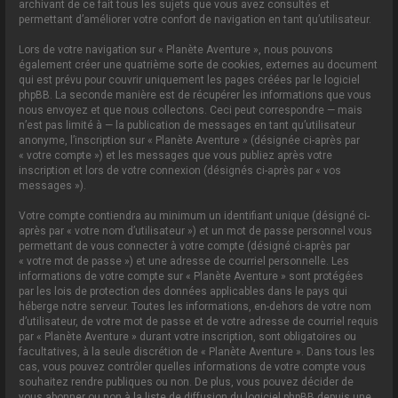
archivant de ce fait tous les sujets que vous avez consultés et
permettant d’améliorer votre confort de navigation en tant qu’utilisateur.
Lors de votre navigation sur « Planète Aventure », nous pouvons
également créer une quatrième sorte de cookies, externes au document
qui est prévu pour couvrir uniquement les pages créées par le logiciel
phpBB. La seconde manière est de récupérer les informations que vous
nous envoyez et que nous collectons. Ceci peut correspondre — mais
n’est pas limité à — la publication de messages en tant qu’utilisateur
anonyme, l’inscription sur « Planète Aventure » (désignée ci-après par
« votre compte ») et les messages que vous publiez après votre
inscription et lors de votre connexion (désignés ci-après par « vos
messages »).
Votre compte contiendra au minimum un identifiant unique (désigné ci-
après par « votre nom d’utilisateur ») et un mot de passe personnel vous
permettant de vous connecter à votre compte (désigné ci-après par
« votre mot de passe ») et une adresse de courriel personnelle. Les
informations de votre compte sur « Planète Aventure » sont protégées
par les lois de protection des données applicables dans le pays qui
héberge notre serveur. Toutes les informations, en-dehors de votre nom
d’utilisateur, de votre mot de passe et de votre adresse de courriel requis
par « Planète Aventure » durant votre inscription, sont obligatoires ou
facultatives, à la seule discrétion de « Planète Aventure ». Dans tous les
cas, vous pouvez contrôler quelles informations de votre compte vous
souhaitez rendre publiques ou non. De plus, vous pouvez décider de
vous abonner ou non à la liste de diffusion du logiciel phpBB depuis une