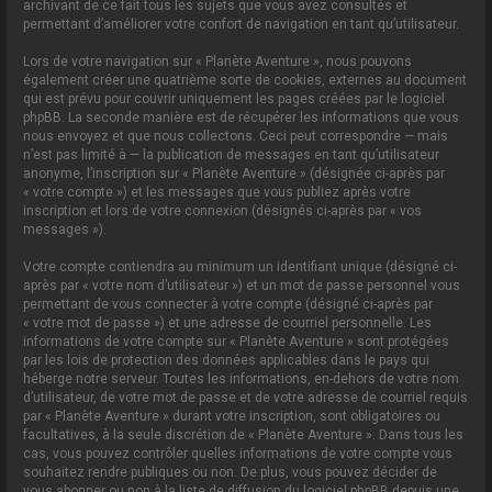
archivant de ce fait tous les sujets que vous avez consultés et
permettant d’améliorer votre confort de navigation en tant qu’utilisateur.
Lors de votre navigation sur « Planète Aventure », nous pouvons
également créer une quatrième sorte de cookies, externes au document
qui est prévu pour couvrir uniquement les pages créées par le logiciel
phpBB. La seconde manière est de récupérer les informations que vous
nous envoyez et que nous collectons. Ceci peut correspondre — mais
n’est pas limité à — la publication de messages en tant qu’utilisateur
anonyme, l’inscription sur « Planète Aventure » (désignée ci-après par
« votre compte ») et les messages que vous publiez après votre
inscription et lors de votre connexion (désignés ci-après par « vos
messages »).
Votre compte contiendra au minimum un identifiant unique (désigné ci-
après par « votre nom d’utilisateur ») et un mot de passe personnel vous
permettant de vous connecter à votre compte (désigné ci-après par
« votre mot de passe ») et une adresse de courriel personnelle. Les
informations de votre compte sur « Planète Aventure » sont protégées
par les lois de protection des données applicables dans le pays qui
héberge notre serveur. Toutes les informations, en-dehors de votre nom
d’utilisateur, de votre mot de passe et de votre adresse de courriel requis
par « Planète Aventure » durant votre inscription, sont obligatoires ou
facultatives, à la seule discrétion de « Planète Aventure ». Dans tous les
cas, vous pouvez contrôler quelles informations de votre compte vous
souhaitez rendre publiques ou non. De plus, vous pouvez décider de
vous abonner ou non à la liste de diffusion du logiciel phpBB depuis une