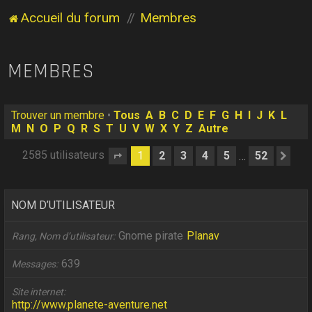
Accueil du forum
Membres
MEMBRES
Trouver un membre
•
Tous
A
B
C
D
E
F
G
H
I
J
K
L
M
N
O
P
Q
R
S
T
U
V
W
X
Y
Z
Autre
2585 utilisateurs
1
2
3
4
5
52
…
Page
1
sur
52
Sui
NOM D’UTILISATEUR
Gnome pirate
Planav
Rang, Nom d’utilisateur
639
Messages
Site internet
http://www.planete-aventure.net