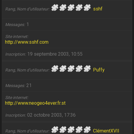
sshf
Rang, Nom d’utilisateur
1
Messages
Site internet
http://www.sshf.com
19 septembre 2003, 10:55
Inscription
Puffy
Rang, Nom d’utilisateur
21
Messages
Site internet
http://www.neogeo4ever.fr.st
02 octobre 2003, 17:36
Inscription
ClémentXVII
Rang, Nom d’utilisateur