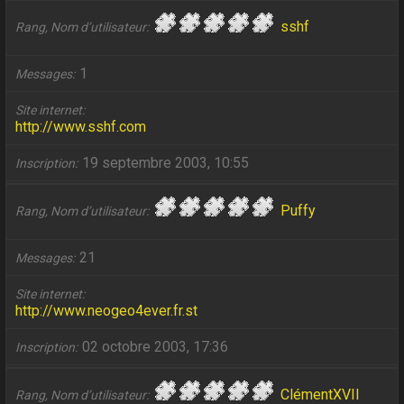
sshf
Rang, Nom d’utilisateur
1
Messages
Site internet
http://www.sshf.com
19 septembre 2003, 10:55
Inscription
Puffy
Rang, Nom d’utilisateur
21
Messages
Site internet
http://www.neogeo4ever.fr.st
02 octobre 2003, 17:36
Inscription
ClémentXVII
Rang, Nom d’utilisateur