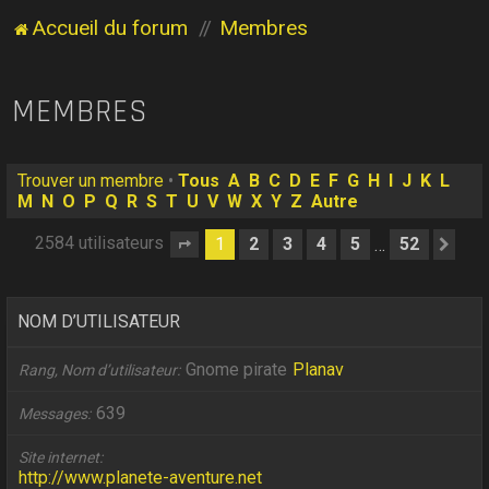
Accueil du forum
Membres
MEMBRES
Trouver un membre
•
Tous
A
B
C
D
E
F
G
H
I
J
K
L
M
N
O
P
Q
R
S
T
U
V
W
X
Y
Z
Autre
2584 utilisateurs
1
2
3
4
5
52
…
Page
1
sur
52
Sui
NOM D’UTILISATEUR
Gnome pirate
Planav
Rang, Nom d’utilisateur
639
Messages
Site internet
http://www.planete-aventure.net