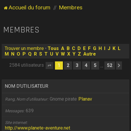
Accueil du forum
Membres
MEMBRES
Trouver un membre
•
Tous
A
B
C
D
E
F
G
H
I
J
K
L
M
N
O
P
Q
R
S
T
U
V
W
X
Y
Z
Autre
2584 utilisateurs
1
2
3
4
5
52
…
Page
1
sur
52
Sui
NOM D’UTILISATEUR
Gnome pirate
Planav
Rang, Nom d’utilisateur
639
Messages
Site internet
http://www.planete-aventure.net