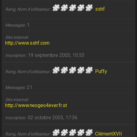
sshf
Rang, Nom d’utilisateur
1
Messages
Site internet
http://www.sshf.com
19 septembre 2003, 10:55
Inscription
Puffy
Rang, Nom d’utilisateur
21
Messages
Site internet
http://www.neogeo4ever.fr.st
02 octobre 2003, 17:36
Inscription
ClémentXVII
Rang, Nom d’utilisateur