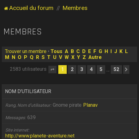
Accueil du forum
Membres
MEMBRES
Trouver un membre
•
Tous
A
B
C
D
E
F
G
H
I
J
K
L
M
N
O
P
Q
R
S
T
U
V
W
X
Y
Z
Autre
2583 utilisateurs
1
2
3
4
5
52
…
Page
1
sur
52
Sui
NOM D’UTILISATEUR
Gnome pirate
Planav
Rang, Nom d’utilisateur
639
Messages
Site internet
http://www.planete-aventure.net