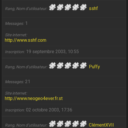
sshf
Rang, Nom d’utilisateur
1
Messages
Site internet
http://www.sshf.com
19 septembre 2003, 10:55
Inscription
Puffy
Rang, Nom d’utilisateur
21
Messages
Site internet
http://www.neogeo4ever.fr.st
02 octobre 2003, 17:36
Inscription
ClémentXVII
Rang, Nom d’utilisateur