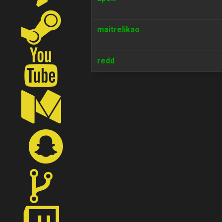
maitrelikao
redd