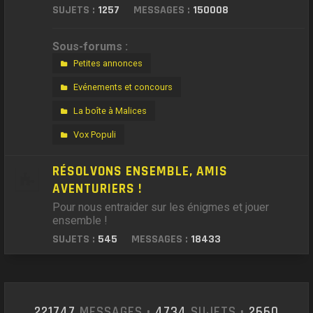
SUJETS :
1257
MESSAGES :
150008
Sous-forums :
Petites annonces
Evénements et concours
La boîte à Malices
Vox Populi
RÉSOLVONS ENSEMBLE, AMIS
AVENTURIERS !
Pour nous entraider sur les énigmes et jouer
ensemble !
SUJETS :
545
MESSAGES :
18433
221747
MESSAGES •
4734
SUJETS •
2660