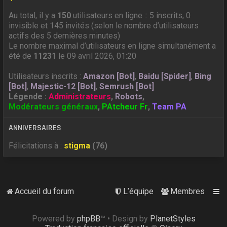
Au total, il y a
150
utilisateurs en ligne :: 5 inscrits, 0
invisible et 145 invités (selon le nombre d’utilisateurs
actifs des 5 dernières minutes)
Le nombre maximal d’utilisateurs en ligne simultanément a
été de
11231
le 09 avril 2026, 01:20
Utilisateurs inscrits :
Amazon [Bot]
,
Baidu [Spider]
,
Bing
[Bot]
,
Majestic-12 [Bot]
,
Semrush [Bot]
Légende :
Administrateurs
,
Robots
,
Modérateurs généraux
,
PAtcheur Fr
,
Team PA
ANNIVERSAIRES
Félicitations à :
stigma
(76)
Accueil du forum
L’équipe
Membres
Powered by
phpBB
™
• Design by
PlanetStyles