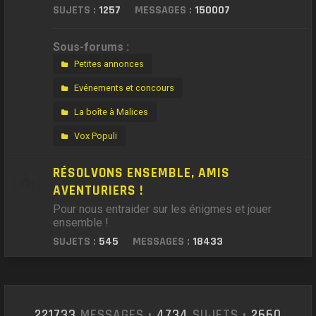
SUJETS :
1257
MESSAGES :
150007
Sous-forums :
Petites annonces
Evénements et concours
La boîte à Malices
Vox Populi
RÉSOLVONS ENSEMBLE, AMIS
AVENTURIERS !
Pour nous entraider sur les énigmes et jouer
ensemble !
SUJETS :
545
MESSAGES :
18433
221733
MESSAGES •
4734
SUJETS •
2660