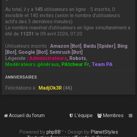
Au total, il y a
145
utilisateurs en ligne :: 5 inscrits, 0
invisible et 140 invités (selon le nombre d’utilisateurs
actifs des 5 dernières minutes)
Le nombre maximal d’utilisateurs en ligne simultanément a
été de
11231
le 09 avril 2026, 01:20
Utilisateurs inscrits :
Amazon [Bot]
,
Baidu [Spider]
,
Bing
[Bot]
,
Google [Bot]
,
Semrush [Bot]
Légende :
Administrateurs
,
Robots
,
Modérateurs généraux
,
PAtcheur Fr
,
Team PA
ANNIVERSAIRES
Félicitations à :
MadjOk3R
(46)
Accueil du forum
L’équipe
Membres
Powered by
phpBB
™
• Design by
PlanetStyles