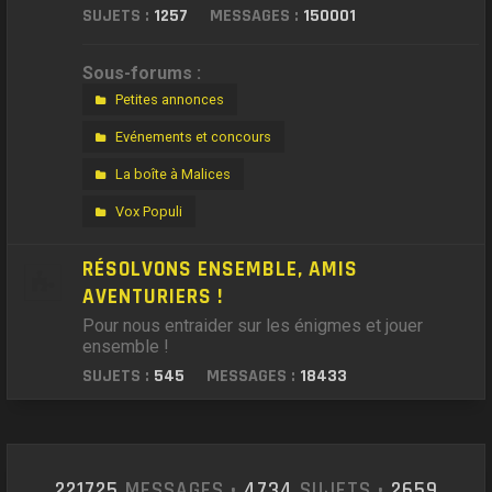
SUJETS :
1257
MESSAGES :
150001
Sous-forums :
Petites annonces
Evénements et concours
La boîte à Malices
Vox Populi
RÉSOLVONS ENSEMBLE, AMIS
AVENTURIERS !
Pour nous entraider sur les énigmes et jouer
ensemble !
SUJETS :
545
MESSAGES :
18433
221725
MESSAGES •
4734
SUJETS •
2659