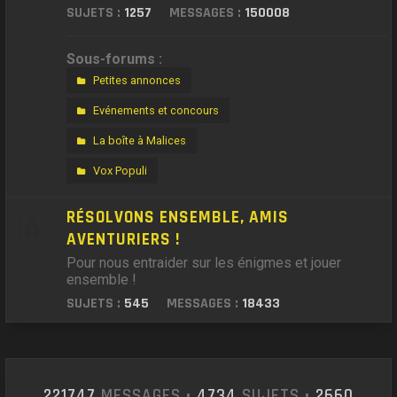
SUJETS :
1257
MESSAGES :
150008
Sous-forums :
Petites annonces
Evénements et concours
La boîte à Malices
Vox Populi
RÉSOLVONS ENSEMBLE, AMIS
AVENTURIERS !
Pour nous entraider sur les énigmes et jouer
ensemble !
SUJETS :
545
MESSAGES :
18433
221747
MESSAGES •
4734
SUJETS •
2660