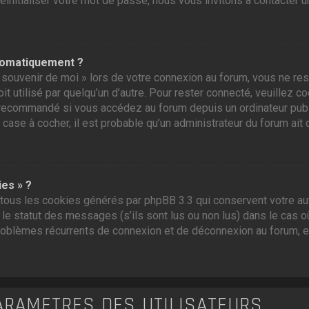
initialiser votre mot de passe, nous vous invitons à contacter u
tomatiquement ?
souvenir de moi » lors de votre connexion au forum, vous ne res
t utilisé par quelqu’un d’autre. Pour rester connecté, veuillez c
recommandé si vous accédez au forum depuis un ordinateur public,
 case à cocher, il est probable qu’un administrateur du forum ait 
ies » ?
tous les cookies générés par phpBB 3.3 qui conservent votre aut
e statut des messages (s’ils sont lus ou non lus) dans le cas où
roblèmes récurrents de connexion et de déconnexion au forum, 
ARAMÈTRES DES UTILISATEURS