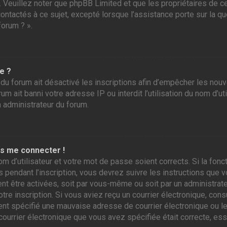
r. Veuillez noter que phpBB Limited et que les propriétaires de
contactés à ce sujet, excepté lorsque l’assistance porte sur la 
forum ? ».
e ?
 du forum ait désactivé les inscriptions afin d’empêcher les nou
m ait banni votre adresse IP ou interdit l’utilisation du nom d’ut
n administrateur du forum.
as me connecter !
om d’utilisateur et votre mot de passe soient corrects. Si la fo
 pendant l’inscription, vous devrez suivre les instructions que
ent être activées, soit par vous-même ou soit par un administrate
otre inscription. Si vous aviez reçu un courrier électronique, con
 spécifié une mauvaise adresse de courrier électronique ou le cou
courrier électronique que vous avez spécifiée était correcte, es