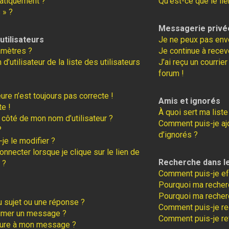
atiquement ?
Qu’est-ce que le lie
 » ?
Messagerie privé
tilisateurs
Je ne peux pas env
amètres ?
Je continue à recev
tilisateur de la liste des utilisateurs
J’ai reçu un courrie
forum !
eure n’est toujours pas correcte !
Amis et ignorés
te !
À quoi sert ma liste
 côté de mon nom d’utilisateur ?
Comment puis-je ajo
?
d’ignorés ?
je le modifier ?
necter lorsque je clique sur le lien de
Recherche dans l
 ?
Comment puis-je ef
Pourquoi ma recherc
Pourquoi ma recher
 sujet ou une réponse ?
Comment puis-je r
rimer un message ?
Comment puis-je re
ture à mon message ?