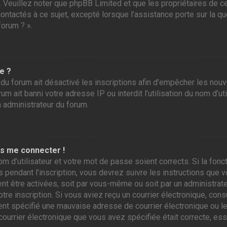
r. Veuillez noter que phpBB Limited et que les propriétaires de
contactés à ce sujet, excepté lorsque l’assistance porte sur la 
forum ? ».
e ?
 du forum ait désactivé les inscriptions afin d’empêcher les nou
m ait banni votre adresse IP ou interdit l’utilisation du nom d’ut
n administrateur du forum.
as me connecter !
om d’utilisateur et votre mot de passe soient corrects. Si la fo
 pendant l’inscription, vous devrez suivre les instructions que
ent être activées, soit par vous-même ou soit par un administrate
otre inscription. Si vous aviez reçu un courrier électronique, con
 spécifié une mauvaise adresse de courrier électronique ou le cou
courrier électronique que vous avez spécifiée était correcte, es