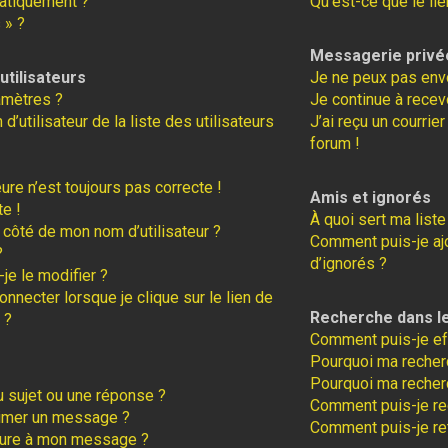
atiquement ?
Qu’est-ce que le lie
 » ?
Messagerie privé
tilisateurs
Je ne peux pas env
amètres ?
Je continue à recev
tilisateur de la liste des utilisateurs
J’ai reçu un courrie
forum !
eure n’est toujours pas correcte !
Amis et ignorés
te !
À quoi sert ma liste
 côté de mon nom d’utilisateur ?
Comment puis-je ajo
?
d’ignorés ?
je le modifier ?
necter lorsque je clique sur le lien de
Recherche dans l
 ?
Comment puis-je ef
Pourquoi ma recherc
Pourquoi ma recher
 sujet ou une réponse ?
Comment puis-je r
rimer un message ?
Comment puis-je re
ture à mon message ?