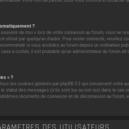
initialiser votre mot de passe, nous vous invitons à contacter u
tomatiquement ?
souvenir de moi » lors de votre connexion au forum, vous ne res
t utilisé par quelqu’un d’autre. Pour rester connecté, veuillez c
recommandé si vous accédez au forum depuis un ordinateur public,
 case à cocher, il est probable qu’un administrateur du forum ait 
ies » ?
tous les cookies générés par phpBB 3.3 qui conservent votre aut
e statut des messages (s’ils sont lus ou non lus) dans le cas où
roblèmes récurrents de connexion et de déconnexion au forum, 
ARAMÈTRES DES UTILISATEURS