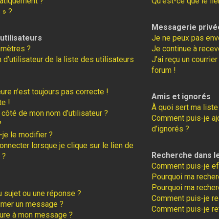
atiquement ?
Qu’est-ce que le lie
 » ?
Messagerie privé
tilisateurs
Je ne peux pas env
amètres ?
Je continue à recev
tilisateur de la liste des utilisateurs
J’ai reçu un courrie
forum !
eure n’est toujours pas correcte !
Amis et ignorés
te !
À quoi sert ma liste
 côté de mon nom d’utilisateur ?
Comment puis-je ajo
?
d’ignorés ?
je le modifier ?
necter lorsque je clique sur le lien de
Recherche dans l
 ?
Comment puis-je ef
Pourquoi ma recherc
Pourquoi ma recher
 sujet ou une réponse ?
Comment puis-je r
rimer un message ?
Comment puis-je re
ture à mon message ?