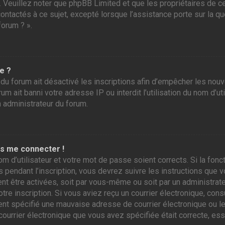
r. Veuillez noter que phpBB Limited et que les propriétaires de
contactés à ce sujet, excepté lorsque l’assistance porte sur la 
forum ? ».
e ?
 du forum ait désactivé les inscriptions afin d’empêcher les nou
m ait banni votre adresse IP ou interdit l’utilisation du nom d’ut
n administrateur du forum.
as me connecter !
om d’utilisateur et votre mot de passe soient corrects. Si la fo
 pendant l’inscription, vous devrez suivre les instructions que
ent être activées, soit par vous-même ou soit par un administrate
otre inscription. Si vous aviez reçu un courrier électronique, con
 spécifié une mauvaise adresse de courrier électronique ou le cou
courrier électronique que vous avez spécifiée était correcte, es