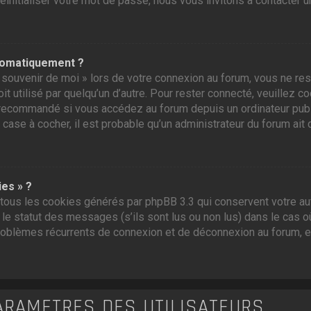
initialiser votre mot de passe, nous vous invitons à contacter u
tomatiquement ?
souvenir de moi » lors de votre connexion au forum, vous ne res
t utilisé par quelqu’un d’autre. Pour rester connecté, veuillez c
recommandé si vous accédez au forum depuis un ordinateur public,
 case à cocher, il est probable qu’un administrateur du forum ait 
ies » ?
tous les cookies générés par phpBB 3.3 qui conservent votre aut
e statut des messages (s’ils sont lus ou non lus) dans le cas où
roblèmes récurrents de connexion et de déconnexion au forum, 
ARAMÈTRES DES UTILISATEURS